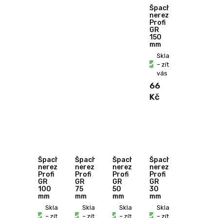
Špachtle
nerezová
Profi
GR
150
mm
Skladem
– zítra u
vás
66
Kč
Špachtle
Špachtle
Špachtle
Špachtle
nerezová
nerezová
nerezová
nerezová
Profi
Profi
Profi
Profi
GR
GR
GR
GR
100
75
50
30
mm
mm
mm
mm
Skladem
Skladem
Skladem
Skladem
– zítra u
– zítra u
– zítra u
– zítra u