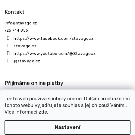
Kontakt
info
@
stavago.cz
725 744 856
https://www.facebook.com/stavagocz
stavago.cz
https://www.youtube.com/@Stavagocz
@stavago.cz
Přijímáme online platby
Tento web používá soubory cookie. Dalším procházením
tohoto webu vyjadřujete souhlas s jejich používáním..
Více informací
zde
.
Nastavení
Copyright 2026
Stavago.cz
. Všechna práva vyhrazena.
Upravit nastavení cookies