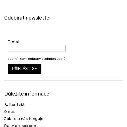
Z
á
Odebírat newsletter
p
a
Vložte svůj e-mail a my vám budeme zasílat informace o nových
t
produktech na našem e-shopu.
í
E-mail
Vložením e-mailu souhlasíte s
podmínkami ochrany osobních údajů
PŘIHLÁSIT SE
Důležité informace
📞 Kontakt
O nás
Jak to u nás funguje
Rady a inspirace