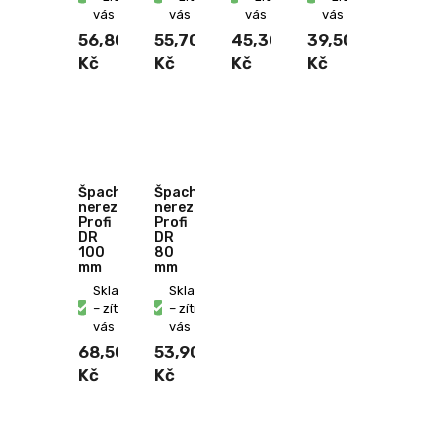
vás
vás
vás
vás
56,80
55,70
45,30
39,50
Kč
Kč
Kč
Kč
Špachtle
Špachtle
nerezová
nerezová
Profi
Profi
DR
DR
100
80
mm
mm
Skladem
Skladem
– zítra u
– zítra u
vás
vás
68,50
53,90
Kč
Kč