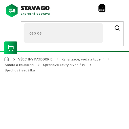
Přejít
na
Stavago Podpora
obsah
ROZVÁŽÍME OLOMOUCKO, SVITAVSKO, ŠUMPERSKO, BRNO,
PARDUBICE, HRADEC KRÁLOVÉ
VŠECHNY KATEGORIE
Kanalizace, voda a topení
Sanita a koupelna
Sprchové kouty a vaničky
Sprchová sedátka