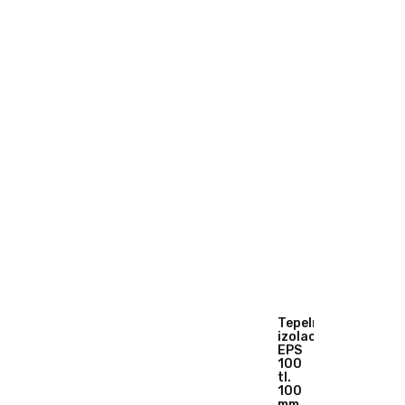
Tepelná
izolace
EPS
100
tl.
100
mm