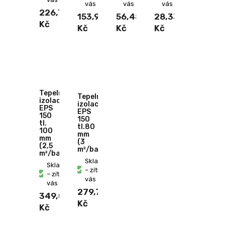
vás
vás
vás
226,72
153,91
56,48
28,33
Kč
Kč
Kč
Kč
Tepelná
Tepelná
izolace
izolace
EPS
EPS
150
150
tl.
tl.80
100
mm
mm
(3
(2,5
m²/bal.)
m²/bal.)
Skladem
Skladem
– zítra u
– zítra u
vás
vás
279,79
349,06
Kč
Kč