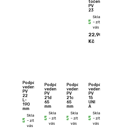
točená
PV
23
Skladem
– zítra u
vás
22,90
Kč
Podpěra
Podpěra
Podpěra
Podpěra
vedení
vedení
vedení
vedení
PV
PV
PV
PV
22
21d
21c
15
L-
65
65
UNI
190
mm
mm
A
mm
Skladem
Skladem
Skladem
Skladem
– zítra u
– zítra u
– zítra u
– zítra u
vás
vás
vás
vás