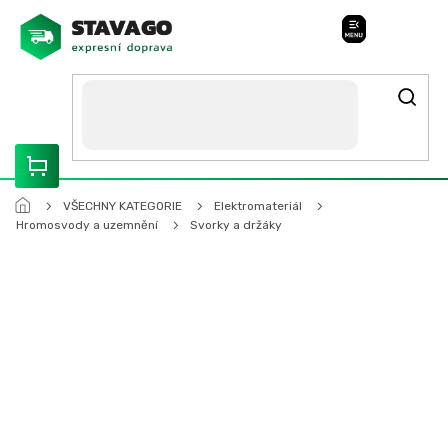
Přejít
na
Stavago Podpora
obsah
ROZVÁŽÍME OLOMOUCKO, SVITAVSKO, ŠUMPERSKO, BRNO,
PARDUBICE, HRADEC KRÁLOVÉ
VŠECHNY KATEGORIE
Elektromateriál
Hromosvody a uzemnění
Svorky a držáky