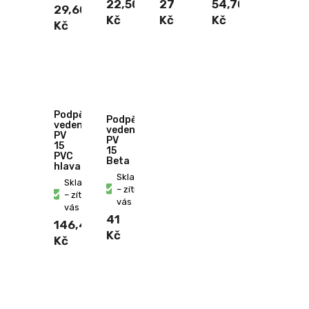
22,50
27
54,70
29,60
Kč
Kč
Kč
Kč
Podpěra
Podpěra
vedení
vedení
PV
PV
15
15
PVC
Beta
hlava
Skladem
Skladem
– zítra u
– zítra u
vás
vás
41
146,40
Kč
Kč