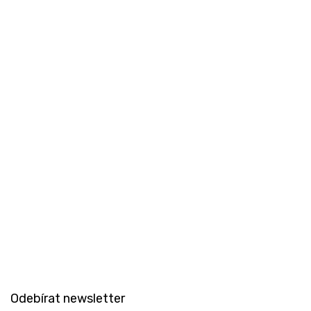
Z
á
Odebírat newsletter
p