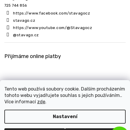
725 744 856
https://www.facebook.com/stavagocz
stavago.cz
https://www.youtube.com/@Stavagocz
@stavago.cz
Přijímáme online platby
Tento web používá soubory cookie. Dalším procházením
tohoto webu vyjadřujete souhlas s jejich používáním..
Copyright 2026
Stavago.cz
. Všechna práva vyhrazena.
Více informací
zde
.
Upravit nastavení cookies
Design
Shoptak.cz
| Platforma
Shoptet
Nastavení