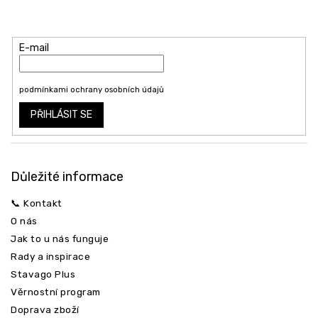
a
Vložte svůj e-mail a my vám budeme zasílat informace o nových
t
produktech na našem e-shopu.
í
E-mail
Vložením e-mailu souhlasíte s
Odeslat
podmínkami ochrany osobních údajů
PŘIHLÁSIT SE
Důležité informace
📞 Kontakt
O nás
Jak to u nás funguje
Rady a inspirace
Stavago Plus
Věrnostní program
Doprava zboží