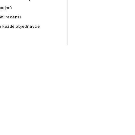
 pojmů
ní recenzí
e každé objednávce