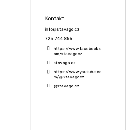
Kontakt
info
@
stavago.cz
725 744 856
https://www.facebook.c
om/stavagocz
stavago.cz
https://www.youtube.co
m/@Stavagocz
@stavago.cz