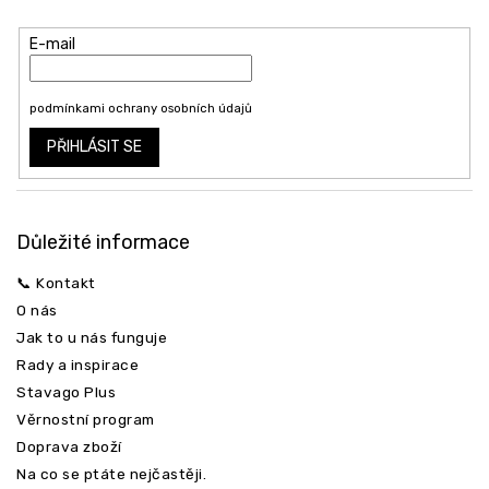
t
produktech na našem e-shopu.
í
E-mail
Vložením e-mailu souhlasíte s
Odeslat
podmínkami ochrany osobních údajů
PŘIHLÁSIT SE
Důležité informace
📞 Kontakt
O nás
Jak to u nás funguje
Rady a inspirace
Stavago Plus
Věrnostní program
Doprava zboží
Na co se ptáte nejčastěji.