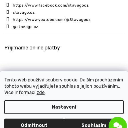
https://www.facebook.com/stavagocz
stavago.cz
https://www.youtube.com/@Stavagocz
@stavago.cz
Přijímáme online platby
Tento web používá soubory cookie. Dalším procházením
tohoto webu vyjadřujete souhlas s jejich používáním..
Copyright 2026
Stavago.cz
. Všechna práva vyhrazena.
Více informací
zde
.
Upravit nastavení cookies
Design
Shoptak.cz
| Platforma
Shoptet
Nastavení
Odmítnout
Souhlasím