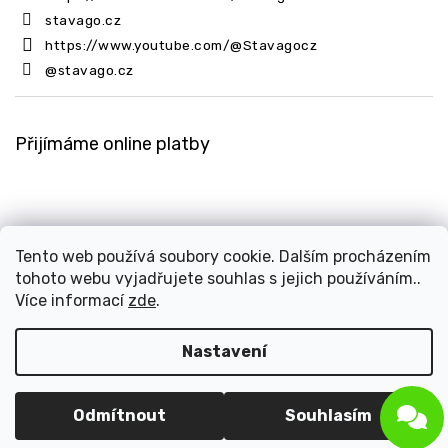
stavago.cz
https://www.youtube.com/@Stavagocz
@stavago.cz
Přijímáme online platby
Tento web používá soubory cookie. Dalším procházením
tohoto webu vyjadřujete souhlas s jejich používáním..
Copyright 2026
Stavago.cz
. Všechna práva vyhrazena.
Více informací
zde
.
Upravit nastavení cookies
Design
Shoptak.cz
| Platforma
Shoptet
Nastavení
Odmítnout
Souhlasím
Odstoupit od smlouvy