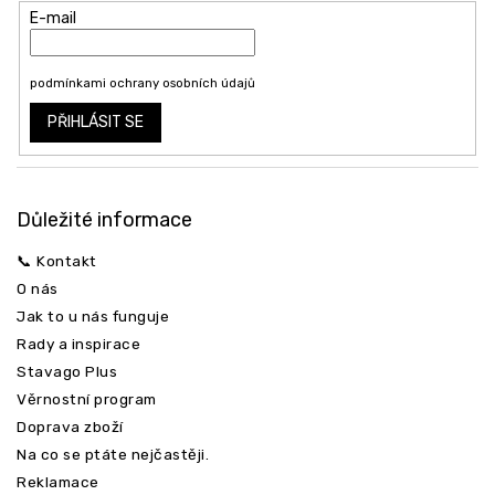
í
E-mail
Vložením e-mailu souhlasíte s
podmínkami ochrany osobních údajů
PŘIHLÁSIT SE
Důležité informace
📞 Kontakt
O nás
Jak to u nás funguje
Rady a inspirace
Stavago Plus
Věrnostní program
Doprava zboží
Na co se ptáte nejčastěji.
Reklamace