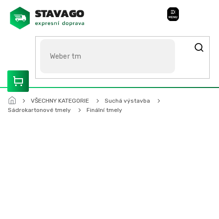
Přejít
na
Stavago Podpora
obsah
ROZVÁŽÍME OLOMOUCKO, SVITAVSKO, ŠUMPERSKO, BRNO,
PARDUBICE, HRADEC KRÁLOVÉ
VŠECHNY KATEGORIE
Suchá výstavba
Sádrokartonové tmely
Finální tmely