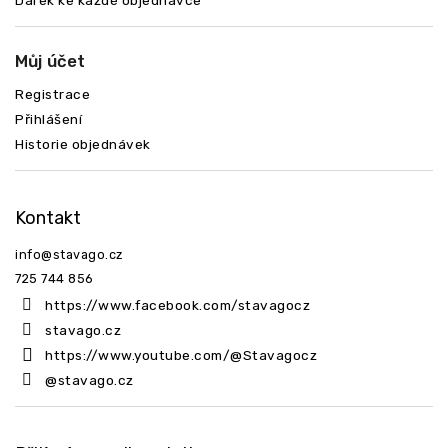
Dárek ke každé objednávce
Můj účet
Registrace
Přihlášení
Historie objednávek
Kontakt
info
@
stavago.cz
725 744 856
https://www.facebook.com/stavagocz
stavago.cz
https://www.youtube.com/@Stavagocz
@stavago.cz