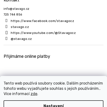
info
@
stavago.cz
725 744 856
https://www.facebook.com/stavagocz
stavago.cz
https://www.youtube.com/@Stavagocz
@stavago.cz
Přijímáme online platby
Tento web používá soubory cookie. Dalším procházením
tohoto webu vyjadřujete souhlas s jejich používáním..
Copyright 2026
Stavago.cz
. Všechna práva vyhrazena.
Více informací
zde
.
Upravit nastavení cookies
Design
Shoptak.cz
| Platforma
Shoptet
Nastavení