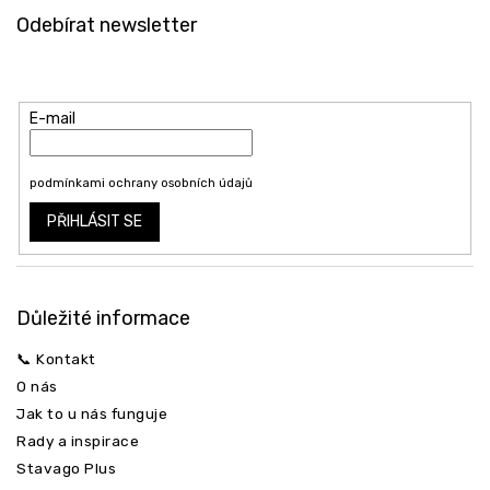
á
Odebírat newsletter
p
a
Vložte svůj e-mail a my vám budeme zasílat informace o nových
t
produktech na našem e-shopu.
í
E-mail
Vložením e-mailu souhlasíte s
podmínkami ochrany osobních údajů
PŘIHLÁSIT SE
Důležité informace
📞 Kontakt
O nás
Jak to u nás funguje
Rady a inspirace
Stavago Plus