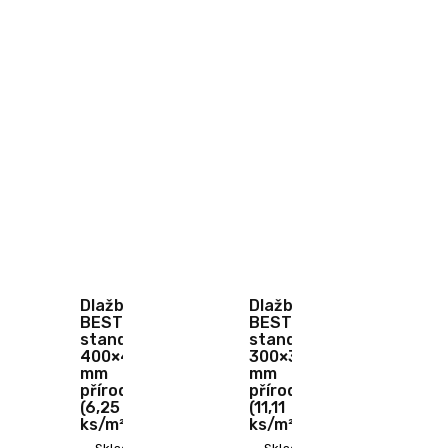
Dlažba
Dlažba
BEST
BEST
standard
standard
400×400×50
300×300×50
mm
mm
přírodní
přírodní
(6,25
(11,11
ks/m²)
ks/m²)