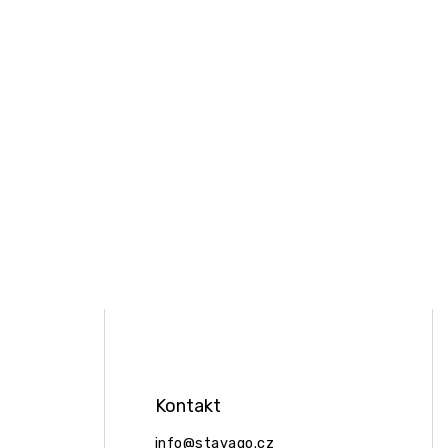
Kontakt
info
@
stavago.cz