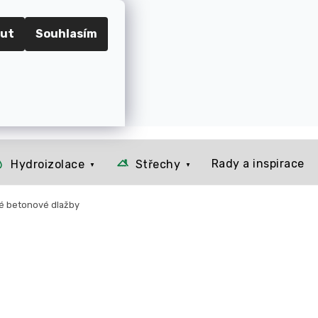
RADEC KRÁLOVÉ
ut
Souhlasím
📞 Kontakt
O nás
Jak to u nás funguje
Rady a 
Prázdný košík
NÁKUPNÍ
KOŠÍK
Rady a inspirace
Hydroizolace
Střechy
é betonové dlažby