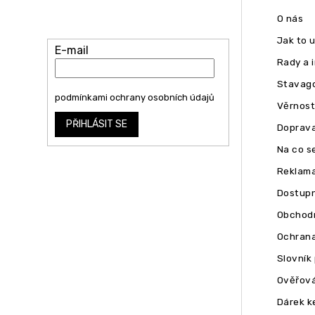
zasílat informace o nových produktech
O nás
na našem e-shopu.
Jak to 
E-mail
Rady a 
Stavago
Vložením e-mailu souhlasíte s
podmínkami ochrany osobních údajů
Věrnost
PŘIHLÁSIT SE
Doprava
Na co se
Reklam
Dostupn
Obchodn
Ochrana
Slovník
Ověřová
Dárek k