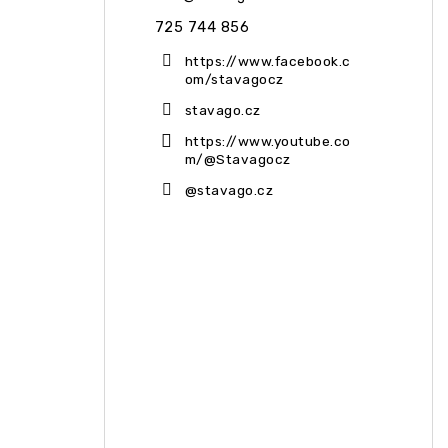
725 744 856
https://www.facebook.c
om/stavagocz
stavago.cz
https://www.youtube.co
m/@Stavagocz
@stavago.cz