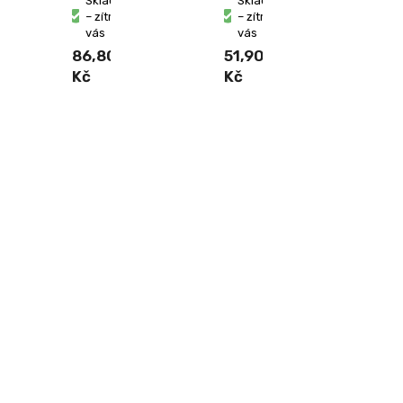
Skladem
Skladem
– zítra u
– zítra u
vás
vás
86,80
51,90
Kč
Kč