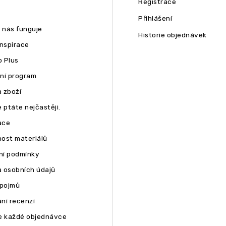
Registrace
Přihlášení
u nás funguje
Historie objednávek
inspirace
 Plus
ní program
 zboží
 ptáte nejčastěji.
ace
ost materiálů
í podmínky
 osobních údajů
 pojmů
ní recenzí
e každé objednávce