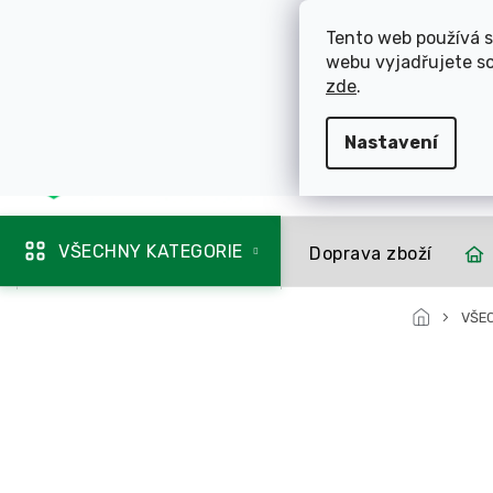
Přejít
ROZVÁŽÍME OL
na
Tento web používá s
obsah
webu vyjadřujete so
725 744 856
zde
.
Nastavení
Mapa rozvozu
VŠECHNY KATEGORIE
Doprava zboží
VŠE