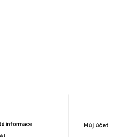
té informace
Můj účet
akt