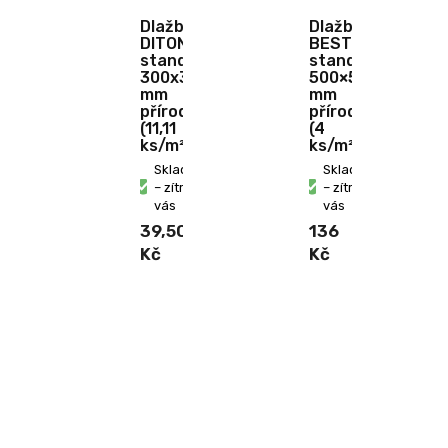
Dlažba
Dlažba
DITON
BEST
standard
standard
300x300x40
500×500×50
mm
mm
přírodní
přírodní
(11,11
(4
ks/m²)
ks/m²)
Skladem
Skladem
– zítra u
– zítra u
vás
vás
39,50
136
Kč
Kč