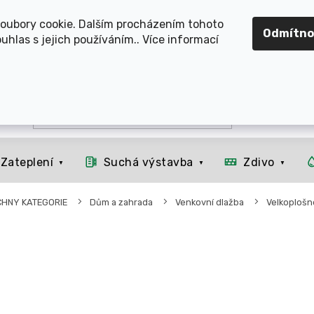
OMOUCKO, SVITAVSKO, ŠUMPERSKO, BRNO, PARDUBICE, H
oubory cookie. Dalším procházením tohoto
Odmítno
uhlas s jejich používáním.. Více informací
Zateplení
Suchá výstavba
Zdivo
CHNY KATEGORIE
Dům a zahrada
Venkovní dlažba
Velkoplošn