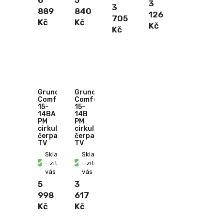
3
3
889
840
126
705
Kč
Kč
Kč
Kč
Grundfos
Grundfos
Comfort
Comfort
15-
15-
14BA
14B
PM
PM
cirkulační
cirkulační
čerpadlo
čerpadlo
TV
TV
Skladem
Skladem
– zítra u
– zítra u
vás
vás
5
3
998
617
Kč
Kč