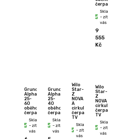
čerpadlo
Skladem
– zítra u
vás
9
555
Kč
Wilo
Wilo
Grundfos
Grundfos
Star-
Star-
Alpha2
Alpha2
Z
Z
25-
25-
NOVA
NOVA
60
40
A
cirkulační
oběhové
oběhové
cirkulační
čerpadlo
čerpadlo
čerpadlo
čerpadlo
TV
TV
Skladem
Skladem
Skladem
Skladem
– zítra u
– zítra u
– zítra u
– zítra u
vás
vás
vás
vás
6
5