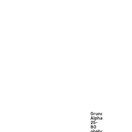
Grundfos
Alpha2
25-
80
oběhové