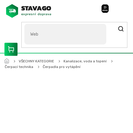
Přejít
na
Stavago Podpora
obsah
ROZVÁŽÍME OLOMOUCKO, SVITAVSKO, ŠUMPERSKO, BRNO,
PARDUBICE, HRADEC KRÁLOVÉ
VŠECHNY KATEGORIE
Kanalizace, voda a topení
Čerpací technika
Čerpadla pro vytápění