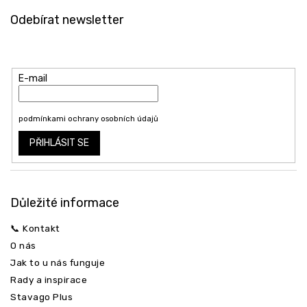
á
Odeslat
Odebírat newsletter
p
a
Vložte svůj e-mail a my vám budeme zasílat informace o nových
t
produktech na našem e-shopu.
í
E-mail
Vložením e-mailu souhlasíte s
podmínkami ochrany osobních údajů
PŘIHLÁSIT SE
Důležité informace
📞 Kontakt
O nás
Jak to u nás funguje
Rady a inspirace
Stavago Plus