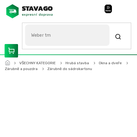
Přejít
na
Stavago Podpora
obsah
ROZVÁŽÍME OLOMOUCKO, SVITAVSKO, ŠUMPERSKO, BRNO,
PARDUBICE, HRADEC KRÁLOVÉ
VŠECHNY KATEGORIE
Hrubá stavba
Okna a dveře
Zárubně a pouzdra
Zárubně do sádrokartonu