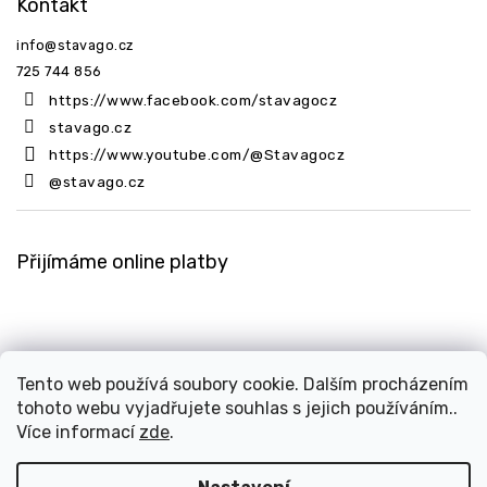
Kontakt
info
@
stavago.cz
725 744 856
https://www.facebook.com/stavagocz
stavago.cz
https://www.youtube.com/@Stavagocz
@stavago.cz
Přijímáme online platby
Tento web používá soubory cookie. Dalším procházením
tohoto webu vyjadřujete souhlas s jejich používáním..
Copyright 2026
Stavago.cz
. Všechna práva vyhrazena.
Více informací
zde
.
Upravit nastavení cookies
Design
Shoptak.cz
| Platforma
Shoptet