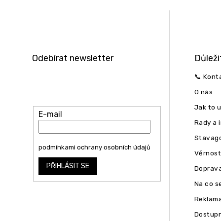
Z
á
p
a
t
Odebírat newsletter
Důleži
í
Vložte svůj e-mail a my vám budeme
📞 Kont
zasílat informace o nových produktech
O nás
na našem e-shopu.
Jak to 
E-mail
Rady a 
Stavago
Vložením e-mailu souhlasíte s
podmínkami ochrany osobních údajů
Věrnost
PŘIHLÁSIT SE
Doprava
Na co se
Reklam
Dostupn