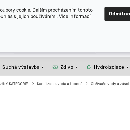
OMOUCKO, SVITAVSKO, ŠUMPERSKO, BRNO, PARDUBICE, H
oubory cookie. Dalším procházením tohoto
Odmítno
uhlas s jejich používáním.. Více informací
Suchá výstavba
Zdivo
Hydroizolace
CHNY KATEGORIE
Kanalizace, voda a topení
Ohřívače vody a záso