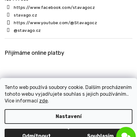
https://www.facebook.com/stavagocz
stavago.cz
https://www.youtube.com/@Stavagocz
@stavago.cz
Přijímáme online platby
Tento web používá soubory cookie. Dalším procházením
tohoto webu vyjadřujete souhlas s jejich používáním..
Copyright 2026
Stavago.cz
. Všechna práva vyhrazena.
Více informací
zde
.
Upravit nastavení cookies
Design
Shoptak.cz
| Platforma
Shoptet
Nastavení
Odmítnout
Souhlasím