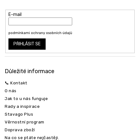
t
produktech na našem e-shopu.
í
E-mail
Vložením e-mailu souhlasíte s
podmínkami ochrany osobních údajů
PŘIHLÁSIT SE
Důležité informace
📞 Kontakt
O nás
Jak to u nás funguje
Rady a inspirace
Stavago Plus
Věrnostní program
Doprava zboží
Na co se ptáte nejčastěji.