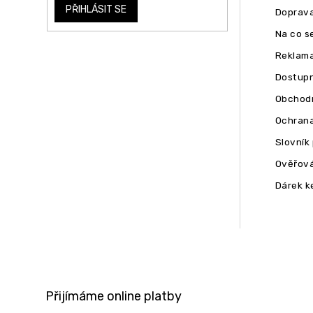
PŘIHLÁSIT SE
Doprava
Na co se
Reklam
Dostupn
Obchodn
Ochrana
Slovník
Ověřová
Dárek k
Přijímáme online platby