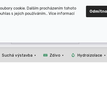
OMOUCKO, SVITAVSKO, ŠUMPERSKO, BRNO, PARDUBICE, H
oubory cookie. Dalším procházením tohoto
Odmítno
uhlas s jejich používáním.. Více informací
Suchá výstavba
Zdivo
Hydroizolace