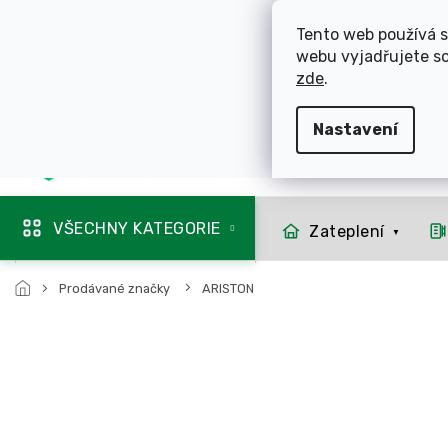
Přejít
ROZVÁŽÍME OL
na
Tento web používá s
obsah
webu vyjadřujete so
725 744 856
zde
.
Nastavení
Mapa rozvozu
VŠECHNY KATEGORIE
Zateplení
Prodávané značky
ARISTON