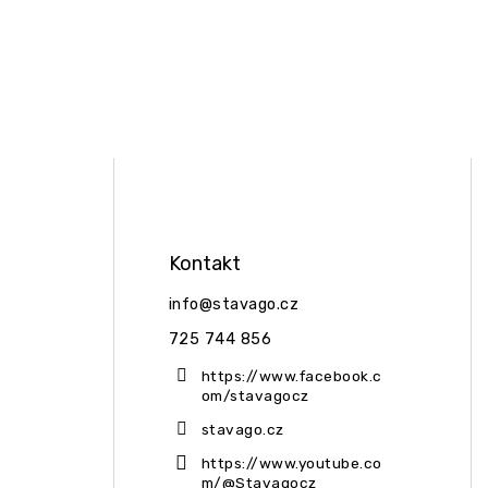
Kontakt
info
@
stavago.cz
725 744 856
https://www.facebook.c
om/stavagocz
stavago.cz
https://www.youtube.co
m/@Stavagocz