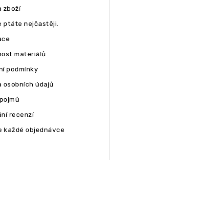
 zboží
 ptáte nejčastěji.
ace
ost materiálů
í podmínky
 osobních údajů
 pojmů
ní recenzí
e každé objednávce