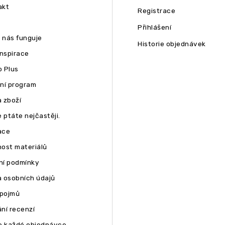
akt
Registrace
Přihlášení
u nás funguje
Historie objednávek
inspirace
 Plus
ní program
 zboží
 ptáte nejčastěji.
ace
ost materiálů
í podmínky
 osobních údajů
 pojmů
ní recenzí
e každé objednávce