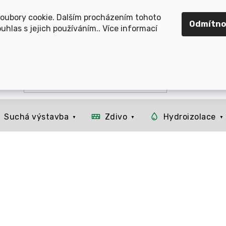
OMOUCKO, SVITAVSKO, ŠUMPERSKO, BRNO, PARDUBICE, H
oubory cookie. Dalším procházením tohoto
Odmítno
uhlas s jejich používáním.. Více informací
Suchá výstavba
Zdivo
Hydroizolace