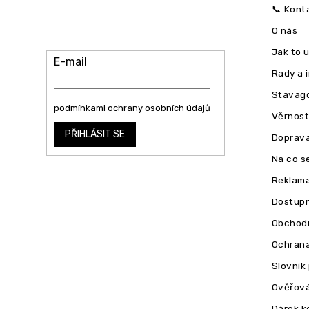
Vložte svůj e-mail a my vám budeme
📞 Kont
zasílat informace o nových produktech
O nás
na našem e-shopu.
Jak to 
E-mail
Rady a 
Stavago
Vložením e-mailu souhlasíte s
podmínkami ochrany osobních údajů
Věrnost
PŘIHLÁSIT SE
Doprava
Na co se
Reklam
Dostupn
Obchodn
Ochrana
Slovník
Ověřová
Dárek k