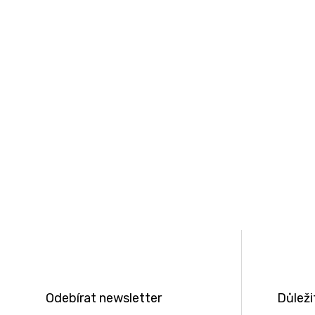
Z
á
p
a
t
Odebírat newsletter
Důleži
í