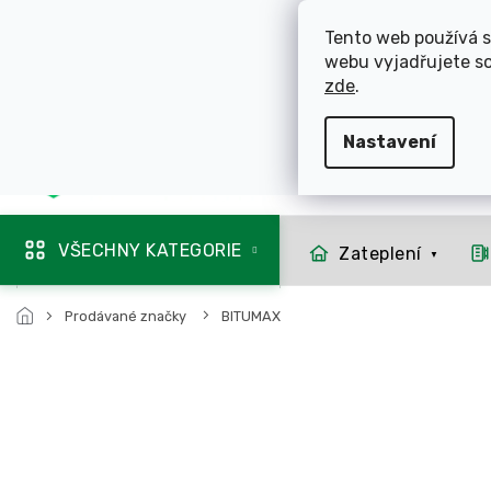
Přejít
ROZVÁŽÍME OL
na
Tento web používá s
obsah
webu vyjadřujete so
725 744 856
zde
.
Nastavení
Mapa rozvozu
VŠECHNY KATEGORIE
Zateplení
Prodávané značky
BITUMAX