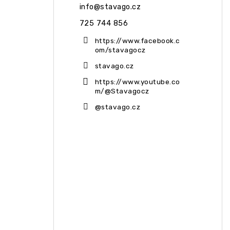
info
@
stavago.cz
725 744 856
https://www.facebook.c
om/stavagocz
stavago.cz
https://www.youtube.co
m/@Stavagocz
@stavago.cz