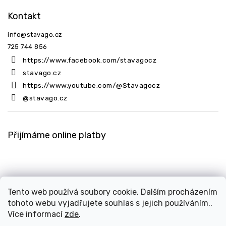
Kontakt
info
@
stavago.cz
725 744 856
https://www.facebook.com/stavagocz
stavago.cz
https://www.youtube.com/@Stavagocz
@stavago.cz
Přijímáme online platby
Tento web používá soubory cookie. Dalším procházením
tohoto webu vyjadřujete souhlas s jejich používáním..
Copyright 2026
Stavago.cz
. Všechna práva vyhrazena.
Více informací
zde
.
Upravit nastavení cookies