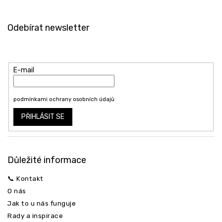
Z
á
Odebírat newsletter
p
a
Vložte svůj e-mail a my vám budeme zasílat informace o nových
t
produktech na našem e-shopu.
í
E-mail
Vložením e-mailu souhlasíte s
podmínkami ochrany osobních údajů
PŘIHLÁSIT SE
Důležité informace
📞 Kontakt
O nás
Jak to u nás funguje
Rady a inspirace