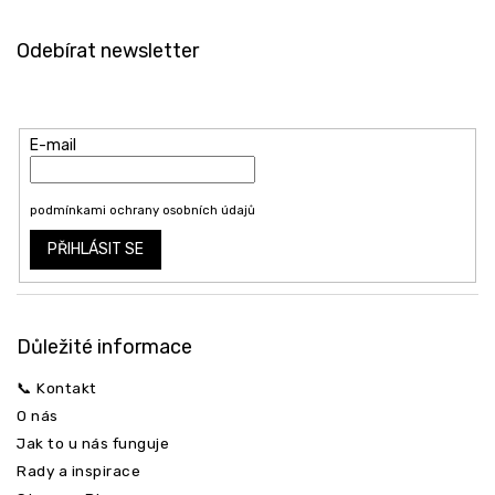
Z
á
Odebírat newsletter
p
a
Vložte svůj e-mail a my vám budeme zasílat informace o nových
t
produktech na našem e-shopu.
í
E-mail
Vložením e-mailu souhlasíte s
podmínkami ochrany osobních údajů
PŘIHLÁSIT SE
Důležité informace
📞 Kontakt
O nás
Jak to u nás funguje
Rady a inspirace