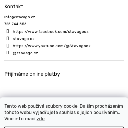
Kontakt
info
@
stavago.cz
725 744 856
https://www.facebook.com/stavagocz
stavago.cz
https://www.youtube.com/@Stavagocz
@stavago.cz
Přijímáme online platby
Tento web používá soubory cookie. Dalším procházením
tohoto webu vyjadřujete souhlas s jejich používáním..
Copyright 2026
Stavago.cz
. Všechna práva vyhrazena.
Více informací
zde
.
Upravit nastavení cookies