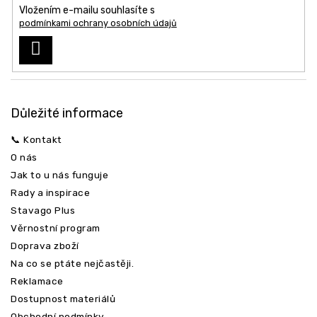
í
Vložením e-mailu souhlasíte s
podmínkami ochrany osobních údajů
PŘIHLÁSIT
SE
Důležité informace
📞 Kontakt
O nás
Jak to u nás funguje
Rady a inspirace
Stavago Plus
Věrnostní program
Doprava zboží
Na co se ptáte nejčastěji.
Reklamace
Dostupnost materiálů
Obchodní podmínky