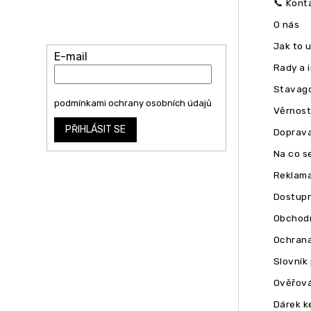
Vložte svůj e-mail a my vám budeme
📞 Kont
zasílat informace o nových produktech
O nás
na našem e-shopu.
Jak to 
E-mail
Rady a 
Stavago
Vložením e-mailu souhlasíte s
podmínkami ochrany osobních údajů
Věrnost
PŘIHLÁSIT SE
Doprava
Na co se
Reklam
Dostupn
Obchodn
Ochrana
Slovník
Ověřová
Dárek k