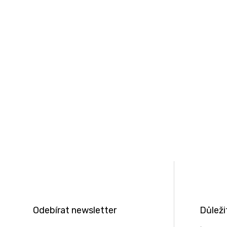
Z
á
p
a
t
Odebírat newsletter
Důleži
í