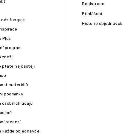
akt
Registrace
Přihlášení
u nás funguje
Historie objednávek
inspirace
 Plus
ní program
 zboží
 ptáte nejčastěji.
ace
ost materiálů
í podmínky
 osobních údajů
 pojmů
ní recenzí
e každé objednávce