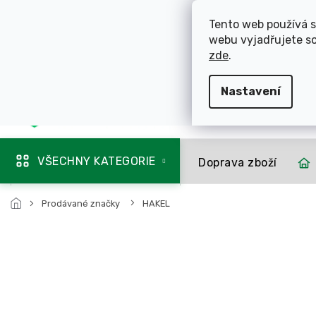
Přejít
ROZVÁŽÍME OL
na
Tento web používá s
obsah
webu vyjadřujete so
725 744 856
zde
.
Nastavení
Mapa rozvozu
VŠECHNY KATEGORIE
Doprava zboží
Prodávané značky
HAKEL