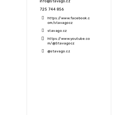
info
@
stavago.cz
725 744 856
https://www.facebook.c
om/stavagocz
stavago.cz
https://www.youtube.co
m/@Stavagocz
@stavago.cz