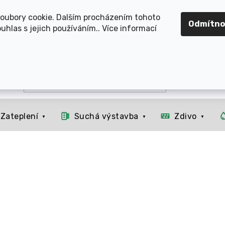
OMOUCKO, SVITAVSKO, ŠUMPERSKO, BRNO, PARDUBICE, H
oubory cookie. Dalším procházením tohoto
Odmítno
uhlas s jejich používáním.. Více informací
Zateplení
Suchá výstavba
Zdivo