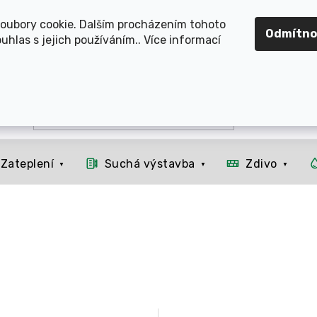
OMOUCKO, SVITAVSKO, ŠUMPERSKO, BRNO, PARDUBICE, H
oubory cookie. Dalším procházením tohoto
Odmítno
uhlas s jejich používáním.. Více informací
Zateplení
Suchá výstavba
Zdivo