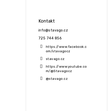
Stavago Podpora
Kontakt
info
@
stavago.cz
725 744 856
https://www.facebook.c
om/stavagocz
stavago.cz
https://www.youtube.co
m/@Stavagocz
@stavago.cz