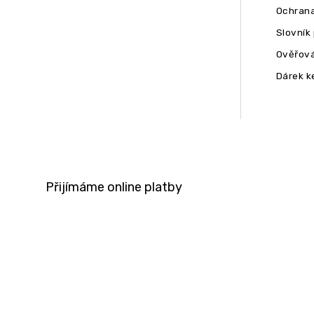
Ochrana
Slovník
Ověřová
Dárek k
Přijímáme online platby