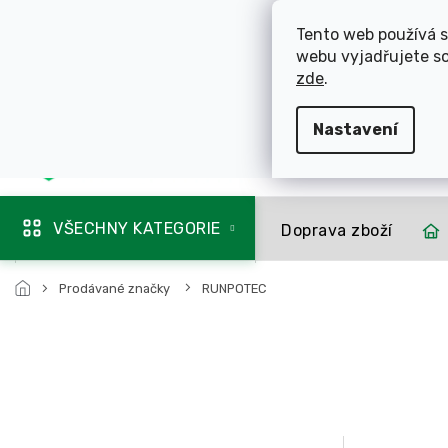
Přejít
ROZVÁŽÍME OL
na
Tento web používá s
obsah
webu vyjadřujete so
725 744 856
zde
.
Nastavení
Mapa rozvozu
VŠECHNY KATEGORIE
Doprava zboží
Prodávané značky
RUNPOTEC
Z