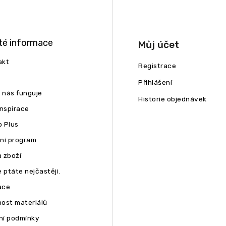
té informace
Můj účet
akt
Registrace
Přihlášení
u nás funguje
Historie objednávek
inspirace
 Plus
ní program
 zboží
 ptáte nejčastěji.
ace
ost materiálů
í podmínky