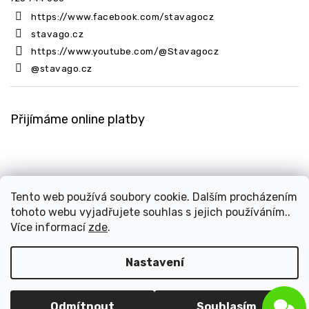
https://www.facebook.com/stavagocz
stavago.cz
https://www.youtube.com/@Stavagocz
@stavago.cz
Přijímáme online platby
Tento web používá soubory cookie. Dalším procházením
tohoto webu vyjadřujete souhlas s jejich používáním..
Copyright 2026
Stavago.cz
. Všechna práva vyhrazena.
Více informací
zde
.
Upravit nastavení cookies
Design
Shoptak.cz
| Platforma
Shoptet
Nastavení
Odmítnout
Souhlasím