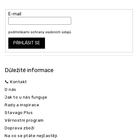
t
produktech na našem e-shopu.
í
E-mail
Vložením e-mailu souhlasíte s
podmínkami ochrany osobních údajů
PŘIHLÁSIT SE
Důležité informace
📞 Kontakt
O nás
Jak to u nás funguje
Rady a inspirace
Stavago Plus
Věrnostní program
Doprava zboží
Na co se ptáte nejčastěji.