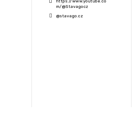
https://www.youtube.co
m/@Stavagocz
@stavago.cz