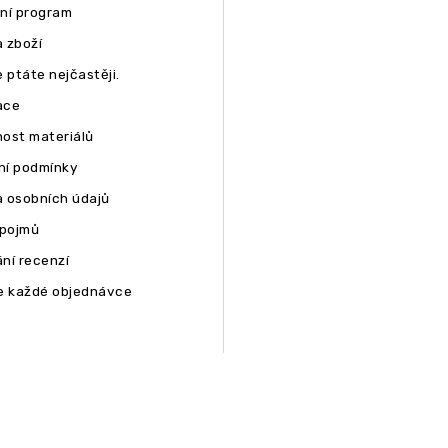
ní program
 zboží
 ptáte nejčastěji.
ace
ost materiálů
í podmínky
 osobních údajů
 pojmů
ní recenzí
e každé objednávce