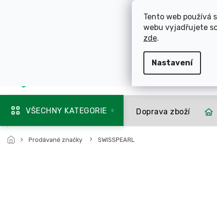
Přejít
ROZVÁŽÍME OL
na
Tento web používá s
obsah
webu vyjadřujete so
725 744 856
zde
.
Nastavení
Mapa rozvozu
VŠECHNY KATEGORIE
Doprava zboží
Prodávané značky
SWISSPEARL