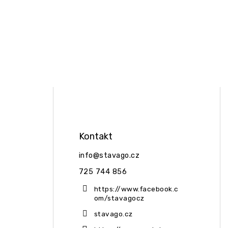
Kontakt
info
@
stavago.cz
725 744 856
https://www.facebook.c
om/stavagocz
stavago.cz