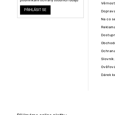
podmínkami ochrany osobních údajů
Věrnost
PŘIHLÁSIT SE
Doprava
Na co se
Reklam
Dostupn
Obchodn
Ochrana
Slovník
Ověřová
Dárek k