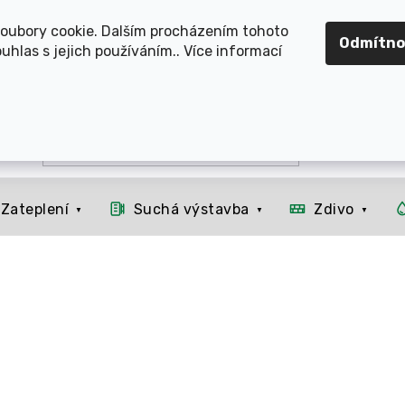
OMOUCKO, SVITAVSKO, ŠUMPERSKO, BRNO, PARDUBICE, H
oubory cookie. Dalším procházením tohoto
Odmítno
uhlas s jejich používáním.. Více informací
Zateplení
Suchá výstavba
Zdivo