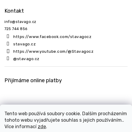
Kontakt
info
@
stavago.cz
725 744 856
https://www.facebook.com/stavagocz
stavago.cz
https://www.youtube.com/@Stavagocz
@stavago.cz
Přijímáme online platby
Tento web používá soubory cookie. Dalším procházením
tohoto webu vyjadřujete souhlas s jejich používáním..
Copyright 2026
Stavago.cz
. Všechna práva vyhrazena.
Více informací
zde
.
Upravit nastavení cookies