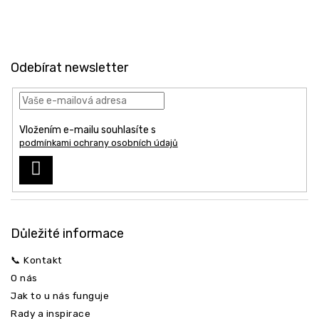
Z
á
Odebírat newsletter
p
a
t
í
Odeslat
Vložením e-mailu souhlasíte s
podmínkami ochrany osobních údajů
PŘIHLÁSIT
SE
Důležité informace
📞 Kontakt
O nás
Jak to u nás funguje
Rady a inspirace