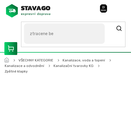
Přejít
na
Stavago Podpora
obsah
ROZVÁŽÍME OLOMOUCKO, SVITAVSKO, ŠUMPERSKO, BRNO,
PARDUBICE, HRADEC KRÁLOVÉ
VŠECHNY KATEGORIE
Kanalizace, voda a topení
Kanalizace a odvodnění
Kanalizační tvarovky KG
Zpětné klapky