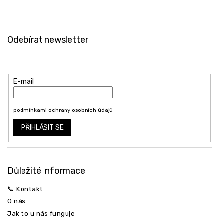
Z
á
Odebírat newsletter
p
a
Vložte svůj e-mail a my vám budeme zasílat informace o nových
t
produktech na našem e-shopu.
í
E-mail
Vložením e-mailu souhlasíte s
podmínkami ochrany osobních údajů
PŘIHLÁSIT SE
Důležité informace
📞 Kontakt
O nás
Jak to u nás funguje