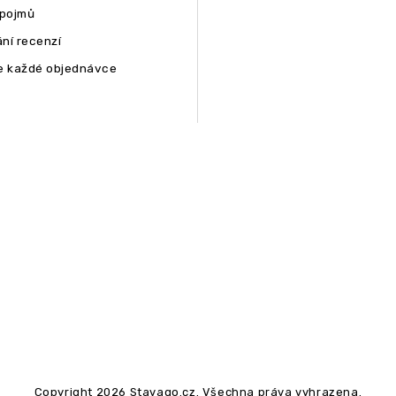
 pojmů
ní recenzí
e každé objednávce
Copyright 2026
Stavago.cz
. Všechna práva vyhrazena.