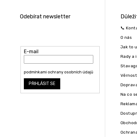
p
a
t
Odebírat newsletter
Důleži
í
Vložte svůj e-mail a my vám budeme
📞 Kont
zasílat informace o nových produktech
O nás
na našem e-shopu.
Jak to 
E-mail
Rady a 
Stavago
Vložením e-mailu souhlasíte s
podmínkami ochrany osobních údajů
Věrnost
PŘIHLÁSIT SE
Doprava
Na co se
Reklam
Dostupn
Obchodn
Ochrana