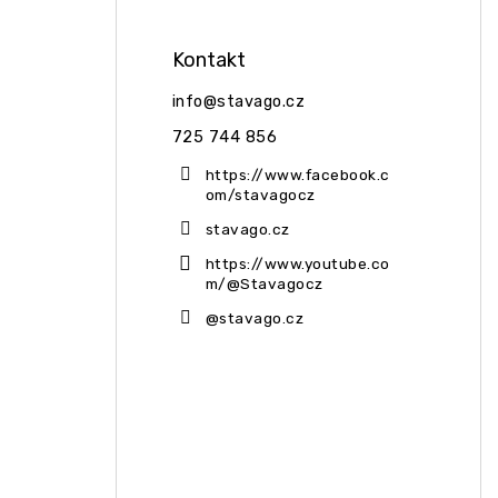
Kontakt
info
@
stavago.cz
725 744 856
https://www.facebook.c
om/stavagocz
stavago.cz
https://www.youtube.co
m/@Stavagocz
@stavago.cz