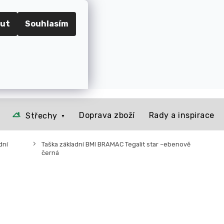
RADEC KRÁLOVÉ
ut
Souhlasím
📞 Kontakt
O nás
Jak to u nás funguje
Rady a 
Prázdný košík
NÁKUPNÍ
KOŠÍK
Doprava zboží
Rady a inspirace
Střechy
dní
Taška základní BMI BRAMAC Tegalit star –ebenově
černá