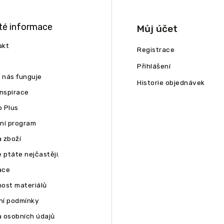
té informace
Můj účet
akt
Registrace
Přihlášení
u nás funguje
Historie objednávek
inspirace
 Plus
ní program
 zboží
 ptáte nejčastěji.
ace
ost materiálů
í podmínky
 osobních údajů