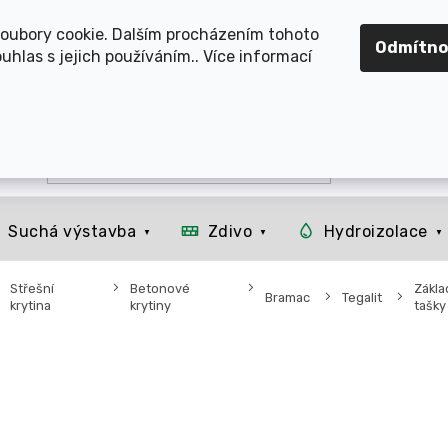
OMOUCKO, SVITAVSKO, ŠUMPERSKO, BRNO, PARDUBICE, H
oubory cookie. Dalším procházením tohoto
Odmítno
uhlas s jejich používáním.. Více informací
Suchá výstavba
Zdivo
Hydroizolace
Střešní
Betonové
Zákla
Bramac
Tegalit
krytina
krytiny
tašky