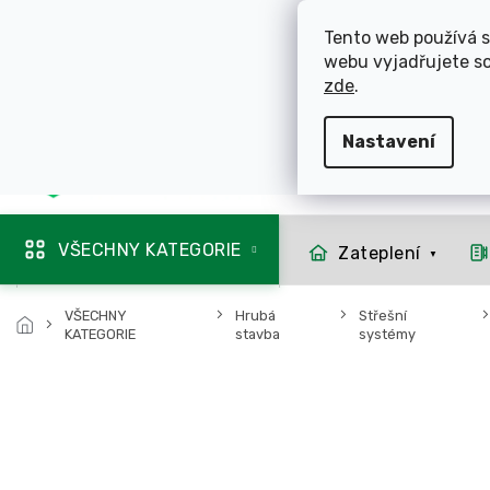
Přejít
ROZVÁŽÍME OL
na
Tento web používá s
obsah
webu vyjadřujete so
725 744 856
zde
.
Nastavení
Mapa rozvozu
VŠECHNY KATEGORIE
Zateplení
VŠECHNY
Hrubá
Střešní
KATEGORIE
stavba
systémy