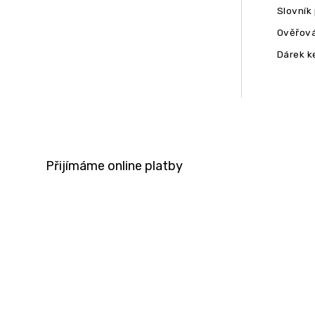
Slovník
Ověřová
Dárek k
Přijímáme online platby