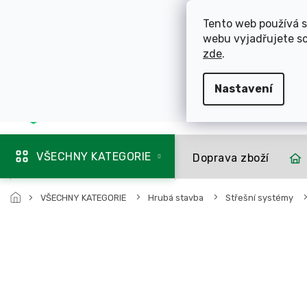
Přejít
ROZVÁŽÍME OL
na
Tento web používá s
obsah
webu vyjadřujete so
725 744 856
zde
.
Nastavení
Mapa rozvozu
VŠECHNY KATEGORIE
Doprava zboží
VŠECHNY KATEGORIE
Hrubá stavba
Střešní systémy