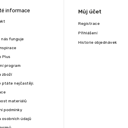
té informace
Můj účet
akt
Registrace
Přihlášení
u nás funguje
Historie objednávek
inspirace
 Plus
ní program
 zboží
 ptáte nejčastěji.
ace
ost materiálů
í podmínky
 osobních údajů
 pojmů