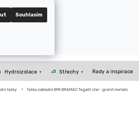
RADEC KRÁLOVÉ
ut
Souhlasím
📞 Kontakt
O nás
Jak to u nás funguje
Rady a 
Prázdný košík
NÁKUPNÍ
KOŠÍK
Rady a inspirace
Hydroizolace
Střechy
dní tašky
Taška základní BMI BRAMAC Tegalit star –granit metalic