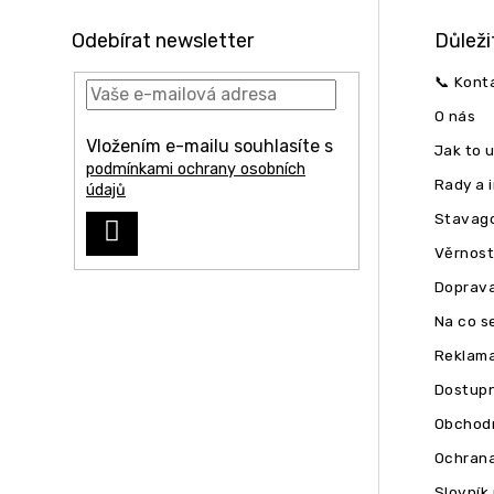
a
t
Odebírat newsletter
Důleži
í
📞 Kont
O nás
Vložením e-mailu souhlasíte s
Jak to 
podmínkami ochrany osobních
Rady a 
údajů
Stavago
PŘIHLÁSIT
Věrnost
SE
Doprava
Na co se
Reklam
Dostupn
Obchodn
Ochrana
Slovník