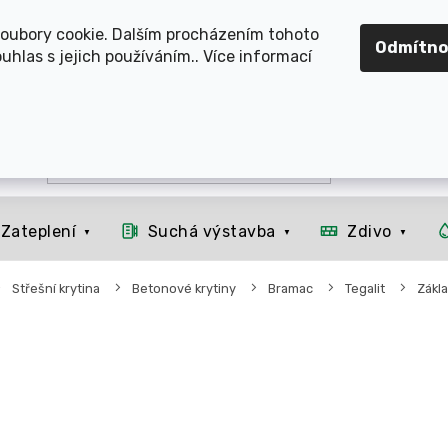
OMOUCKO, SVITAVSKO, ŠUMPERSKO, BRNO, PARDUBICE, H
oubory cookie. Dalším procházením tohoto
Odmítno
uhlas s jejich používáním.. Více informací
Zateplení
Suchá výstavba
Zdivo
Střešní krytina
Betonové krytiny
Bramac
Tegalit
Zákla