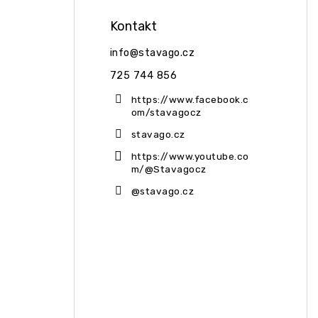
Kontakt
info
@
stavago.cz
725 744 856
https://www.facebook.c
om/stavagocz
stavago.cz
https://www.youtube.co
m/@Stavagocz
@stavago.cz