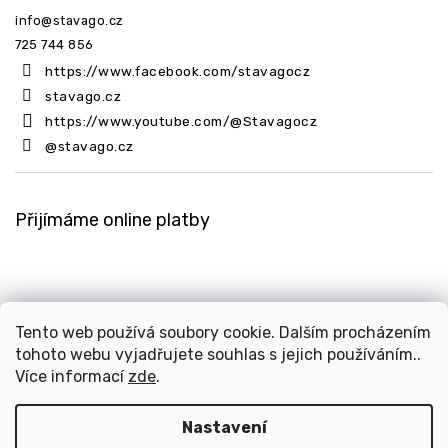
info
@
stavago.cz
725 744 856
https://www.facebook.com/stavagocz
stavago.cz
https://www.youtube.com/@Stavagocz
@stavago.cz
Přijímáme online platby
Tento web používá soubory cookie. Dalším procházením
tohoto webu vyjadřujete souhlas s jejich používáním..
Copyright 2026
Stavago.cz
. Všechna práva vyhrazena.
Více informací
zde
.
Upravit nastavení cookies
Design
Shoptak.cz
| Platforma
Shoptet
Nastavení