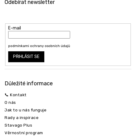
Odebírat newsletter
p
a
Vložte svůj e-mail a my vám budeme zasílat informace o nových
t
produktech na našem e-shopu.
í
E-mail
Vložením e-mailu souhlasíte s
podmínkami ochrany osobních údajů
PŘIHLÁSIT SE
Důležité informace
📞 Kontakt
O nás
Jak to u nás funguje
Rady a inspirace
Stavago Plus
Věrnostní program