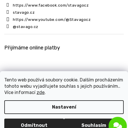
https://www.facebook.com/stavagocz
stavago.cz
https://www.youtube.com/@Stavagocz
@stavago.cz
Přijímáme online platby
Tento web používá soubory cookie. Dalším procházením
tohoto webu vyjadřujete souhlas s jejich používáním..
Copyright 2026
Stavago.cz
. Všechna práva vyhrazena.
Více informací
zde
.
Upravit nastavení cookies
Design
Shoptak.cz
| Platforma
Shoptet
Nastavení
Odmítnout
Souhlasím