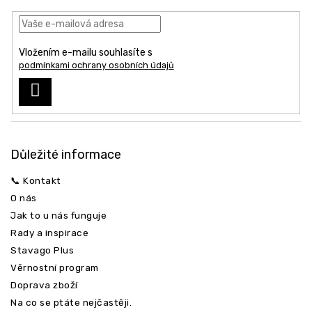
a
t
í
Vložením e-mailu souhlasíte s
podmínkami ochrany osobních údajů
PŘIHLÁSIT
SE
Důležité informace
📞 Kontakt
O nás
Jak to u nás funguje
Rady a inspirace
Stavago Plus
Věrnostní program
Doprava zboží
Na co se ptáte nejčastěji.