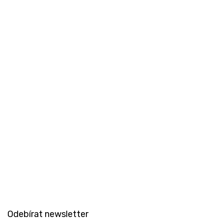
Odeslat
Z
á
Odebírat newsletter
p