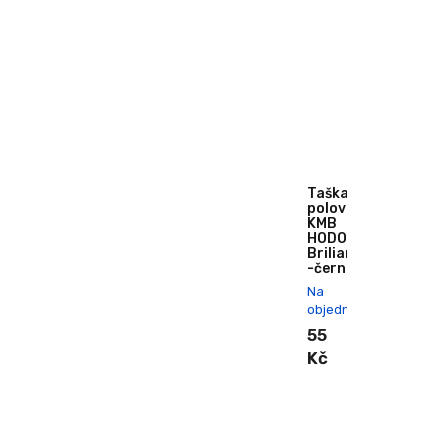
Taška
poloviční
KMB
HODONKA
Briliant
-černá
Na
objednání
55
Kč