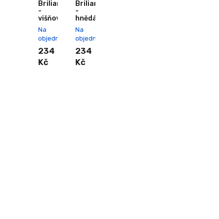
Briliant
Briliant
-
-
višňová
hnědá
Na
Na
objednání
objednání
234
234
Kč
Kč