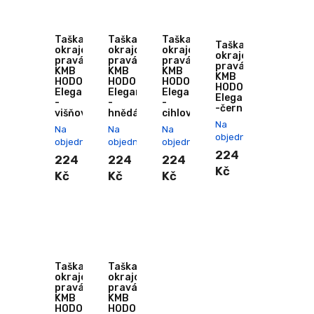
Taška
Taška
Taška
Taška
okrajová
okrajová
okrajová
okrajová
pravá
pravá
pravá
pravá
KMB
KMB
KMB
KMB
HODONKA
HODONKA
HODONKA
HODONKA
Elegant
Elegant
Elegant
Elegant
-
-
-
-černá
višňová
hnědá
cihlová
Na
Na
Na
Na
objednání
objednání
objednání
objednání
224
224
224
224
Kč
Kč
Kč
Kč
Taška
Taška
okrajová
okrajová
pravá
pravá
KMB
KMB
HODONKA
HODONKA